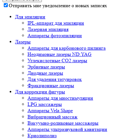
Отправить мне уведомление о новых записях
Для эпиляции
IPL-аппарат для эпиляции
Лазерная эпиляция
Аппараты фотоэпиляции
Лазеры
Аппараты для карбонового пилинга
Неодимовые лазеры ND:YAG
Углекислотные СО2 лазеры
Эрбиевые лазеры
Диодные лазеры
Для удаления татуировок
Фракционные лазеры
Для коррекции фигуры
Аппараты для миостимуляции
LPG массажеры
Аппараты Vela Shape
Вибрационный массаж
Вакуумно-роликовые массажеры
Аппараты ультразвуковой кавитации
Криолиполиз