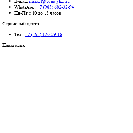
E-mail:
market@beautylife.ru
WhatsApp:
+7 (985) 682-32-94
Пн-Пт с 10 до 18 часов
Сервисный центр
Тел.:
+7 (495) 120-59-16
Навигация
Главная страница
Каталог аппаратов
Цены
О компании
Аренда диодного лазера
Беспроцентная рассрочка
Бесплатное обучение
Маркетинговая поддержка
Бесплатная доставка
Гарантийное обслуживание
Отзывы
Блог
Обзор оборудования
Контакты