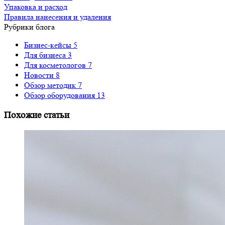
Упаковка и расход
Правила нанесения и удаления
Рубрики блога
Бизнес-кейсы
5
Для бизнеса
3
Для косметологов
7
Новости
8
Обзор методик
7
Обзор оборудования
13
Похожие статьи