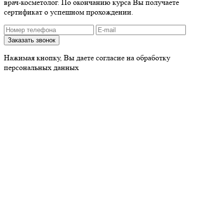
врач-косметолог. По окончанию курса Вы получаете
сертификат о успешном прохождении.
Нажимая кнопку, Вы даете согласие на обработку
персональных данных
Наши контакты
Отдел продаж
Тел.:
8 (495) 150-13-29
E-mail:
market@beautylife.ru
WhatsApp:
+7 (985) 682-32-94
Пн-Пт с 10 до 18 часов
Сервисный центр
Тел.:
+7 (495) 120-59-16
Навигация