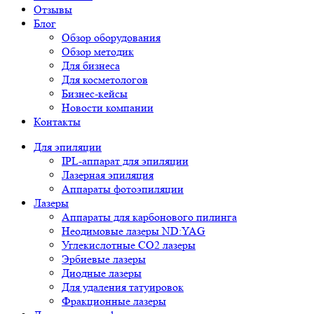
Отзывы
Блог
Обзор оборудования
Обзор методик
Для бизнеса
Для косметологов
Бизнес-кейсы
Новости компании
Контакты
Для эпиляции
IPL-аппарат для эпиляции
Лазерная эпиляция
Аппараты фотоэпиляции
Лазеры
Аппараты для карбонового пилинга
Неодимовые лазеры ND:YAG
Углекислотные СО2 лазеры
Эрбиевые лазеры
Диодные лазеры
Для удаления татуировок
Фракционные лазеры