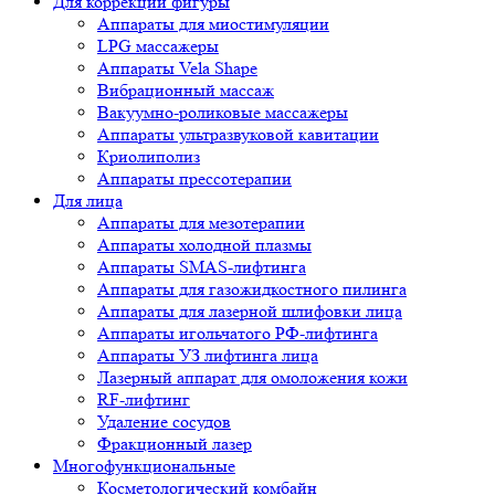
Для коррекции фигуры
Аппараты для миостимуляции
LPG массажеры
Аппараты Vela Shape
Вибрационный массаж
Вакуумно-роликовые массажеры
Аппараты ультразвуковой кавитации
Криолиполиз
Аппараты прессотерапии
Для лица
Аппараты для мезотерапии
Аппараты холодной плазмы
Аппараты SMAS-лифтинга
Аппараты для газожидкостного пилинга
Аппараты для лазерной шлифовки лица
Аппараты игольчатого РФ-лифтинга
Аппараты УЗ лифтинга лица
Лазерный аппарат для омоложения кожи
RF-лифтинг
Удаление сосудов
Фракционный лазер
Многофункциональные
Косметологический комбайн